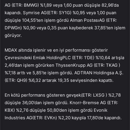
AG (ETR:
BMWG
) %1,89 veya 1,60 puan düşüşle 82,96’da
kapandı.
Symrise AG
(ETR:
SY1G
) %0,95 veya 1,00 puan
düşüşle 104,55’ten işlem gördü
Alman Postası
AG (ETR:
DPWGn
) %0,90 veya 0,35 puan kaybederek 37,85’ten işlem
görüyor.
MDAX altında işlenir ve en iyi performansı gösterir
Çevresindeki Emlak Holding
PLC (ETR:
1’DE
) %10,64 artışla
2,46’dan işlem görürken ThyssenKrupp AG (ETR:
TKAG
)
%7,18 arttı ve 5,85’te işlem gördü. ADTRAN Holdingsa A.Ş.
(ETR:
QH9
) %6,32 artarak 19,35 seviyesinden kapattı.
En kötü performans gösteren
gevşek
(ETR:
LXSG
) %2,78
düşüşle 36,00’dan işlem gördü. Knorr-Bremse AG (ETR:
KBX
) %2,76 düşüşle 50,80’den işlem gördü
Evonik
Industries AG
(ETR:
EVKn
) %2,20 kayıpla 17,80’de kapandı.