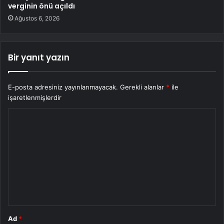
verginin önü açıldı
Ağustos 6, 2026
Bir yanıt yazın
E-posta adresiniz yayınlanmayacak.
Gerekli alanlar
*
ile
işaretlenmişlerdir
Y
o
r
u
m
*
Ad
*