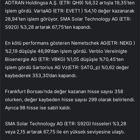
ADTRAN Holdingsa A.Ş. (ETR:
QH9
) %6,32 artışla 19,35’ten
işlem gördü.
Varta
AG (ETR:
EVET1
) %4,10 değer kazanarak
28,94’ten işlem görüyor. SMA Solar Technology AG (ETR:
S92G
) %3,28 artarak 67,75’ten kapandı.
En kötü performans gösteren
Nemetschek AG
(ETR:
NEKG
)
%2,19 düşüşle 46,99’dan işlem gördü. Verbio Vereinigte
Bioenergie AG (ETR:
VBKG
) %1,05 düşüşle %70,45’ten
işlem gördü
Sartorius AG Vz
(ETR:
SATG_p
) %0,62 değer
kaybederek 353,30’dan kapandı.
Frankfurt Borsası’nda değer kazanan hisse sayısı 358
olurken, değer kaybeden hisse sayısı 299 olarak belirlendi.
Ayrıca 98 hisse ise sabit kaldı.
SMA Solar Technology AG (ETR:
S92G
) hisseleri %3,28
veya 2,15 artarak 67,75 ile en yüksek seviyesine ulaştı.