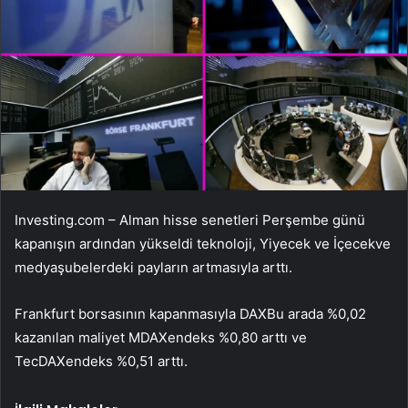
Investing.com – Alman hisse senetleri Perşembe günü
kapanışın ardından yükseldi
teknoloji
,
Yiyecek ve İçecek
ve
medya
şubelerdeki payların artmasıyla arttı.
Frankfurt borsasının kapanmasıyla
DAX
Bu arada %0,02
kazanılan maliyet
MDAX
endeks %0,80 arttı ve
TecDAX
endeks %0,51 arttı.