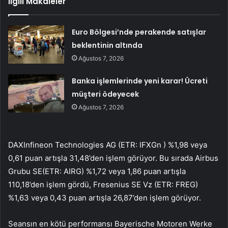
İlgili Makaleler
Euro Bölgesi’nde perakende satışlar
beklentinin altında
Ağustos 7, 2026
Banka işlemlerinde yeni karar! Ücreti
müşteri ödeyecek
Ağustos 7, 2026
DAX
Infineon Technologies AG (ETR:
IFXGn
) %1,98 veya
0,61 puan artışla 31,48’den işlem görüyor. Bu sırada
Airbus
Grubu SE
(ETR:
AIRG
) %1,72 veya 1,86 puan artışla
110,18’den işlem gördü, Fresenius SE Vz (ETR:
FREG
)
%1,63 veya 0,43 puan artışla 26,87’den işlem görüyor.
Seansın en kötü performansı Bayerische Motoren Werke