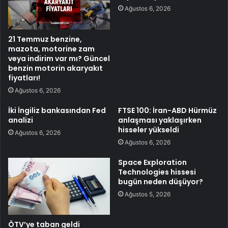
Ağustos 6, 2026
21 Temmuz benzine,
mazota, motorine zam
veya indirim var mı? Güncel
benzin motorin akaryakıt
fiyatları!
Ağustos 6, 2026
İki İngiliz bankasından Fed
FTSE 100: İran-ABD Hürmüz
analizi
anlaşması yaklaşırken
hisseler yükseldi
Ağustos 6, 2026
Ağustos 6, 2026
Space Exploration
Technologies hissesi
bugün neden düşüyor?
Ağustos 5, 2026
ÖTV’ye taban geldi