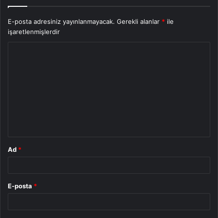
E-posta adresiniz yayınlanmayacak.
Gerekli alanlar
*
ile
işaretlenmişlerdir
Y
o
r
u
m
*
Ad
*
E-posta
*