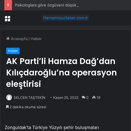
Psikologlara göre özgüveni düşük insanların ağzından düşürmediği 10 cümle
Menü
Anasayfa
/
Haber
Haber
AK Parti’li Hamza Dağ’dan
Kılıçdaroğlu’na operasyon
eleştirisi
SELCEN TAŞTEKİN
Kasım 25, 2022
0
19
2 dakika okuma süresi
Zonguldak’ta Türkiye Yüzyılı şehir buluşmaları