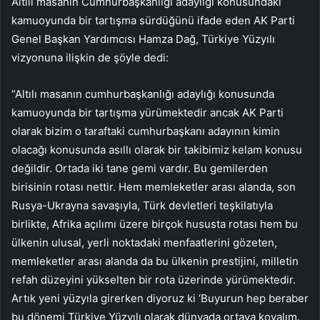
Altılı masanın Cumhurbaşkanlığı adaylığı konusundaki
kamuoyunda bir tartışma sürdüğünü ifade eden AK Parti
Genel Başkan Yardımcısı Hamza Dağ, Türkiye Yüzyılı
vizyonuna ilişkin de şöyle dedi:
“Altılı masanın cumhurbaşkanlığı adaylığı konusunda
kamuoyunda bir tartışma yürümektedir ancak AK Parti
olarak bizim o taraftaki cumhurbaşkanı adayının kimin
olacağı konusunda asıllı olarak bir takibimiz kelam konusu
değildir. Ortada iki tane gemi vardır. Bu gemilerden
birisinin rotası nettir. Hem memleketler arası alanda, son
Rusya-Ukrayna savaşıyla, Türk devletleri teşkilatıyla
birlikte, Afrika açılımı üzere birçok hususta rotası hem bu
ülkenin ulusal, yerli noktadaki menfaatlerini gözeten,
memleketler arası alanda da bu ülkenin prestijini, milletin
refah düzeyini yükselten bir rota üzerinde yürümektedir.
Artık yeni yüzyıla girerken diyoruz ki ‘Buyurun hep beraber
bu dönemi Türkiye Yüzyılı olarak dünyada ortaya koyalım.