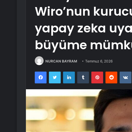
Wiro’nun kuruc
yapay zeka uyar
büyüme mümkü
NURCAN BAYRAM
Temmuz 6, 2026
Facebook
Twitter
LinkedIn
Tumblr
Pinterest
Reddit