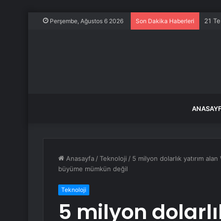
21 Te
Perşembe, Ağustos 6 2026
Son Dakika Haberleri
ANASAY
Anasayfa
/
Teknoloji
/
5 milyon dolarlık yatırım ala
büyüme mümkün değil
Teknoloji
5 milyon dolarlı