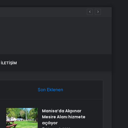
motorin akaryakıt fiyatları!
İLETIŞIM
Son Eklenen
Manisa’da Akpınar
Mesire Alanı hizmete
açılıyor