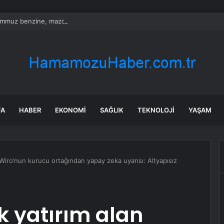
mmuz benzine, mazota, motorine zam veya indirim var mı? Güncel benzin 
FA
HABER
EKONOMI
SAĞLIK
TEKNOLOJI
YAŞAM
n Wiro’nun kurucu ortağından yapay zeka uyarısı: Altyapısız
k yatırım alan