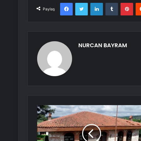
Facebook
Twitter
LinkedIn
Tumblr
Pint
Paylaş
NURCAN BAYRAM