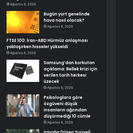
Ağustos 6, 2026
Bugün yurt genelinde
hava nasıl olacak?
Ağustos 6, 2026
FTSE 100: İran-ABD Hürmüz anlaşması
yaklaşırken hisseler yükseldi
Ağustos 6, 2026
Samsung’dan korkutan
açıklama: Bellek krizi için
verilen tarih herkesi
üzecek
Ağustos 6, 2026
Psikologlara göre
özgüveni düşük
insanların ağzından
düşürmediği 10 cümle
Ağustos 6, 2026
Irmağa Düşen Suriyeli