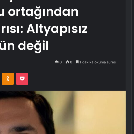
u ortağından
ısı: Altyapısız
n değil
0
0
1 dakika okuma süresi
VKontakte
Odnoklassniki
Pocket