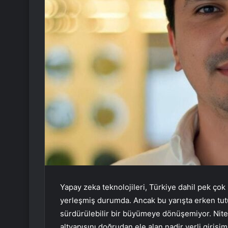
Yapay zeka teknolojileri, Türkiye dahil pek ço
yerleşmiş durumda. Ancak bu yarışta erken tutun
sürdürülebilir bir büyümeye dönüşemiyor. Nitek
altyapısını doğrudan ele alan nadir yerli girişim