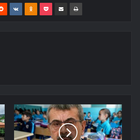
erest
Reddit
VKontakte
Odnoklassniki
Pocket
E-Posta ile paylaş
Yazdır